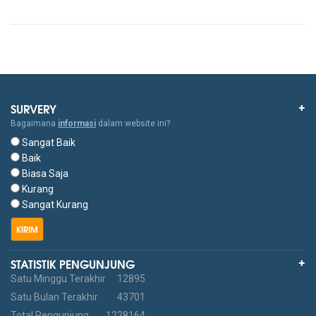
SURVERY
Bagaimana
informasi
dalam website ini?
Sangat Baik
Baik
Biasa Saja
Kurang
Sangat Kurang
KIRIM
STATISTIK PENGUNJUNG
Satu Minggu Terakhir
12895
Satu Bulan Terakhir
43701
Total Pengunjung
1228164