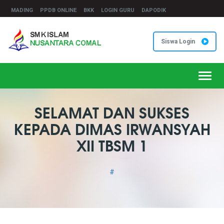
MADING
PPDB ONLINE
BKK
LOGIN GURU
DAPODIK
Siswa Login
Toggl
navig
SELAMAT DAN SUKSES
KEPADA DIMAS IRWANSYAH
XII TBSM 1
#